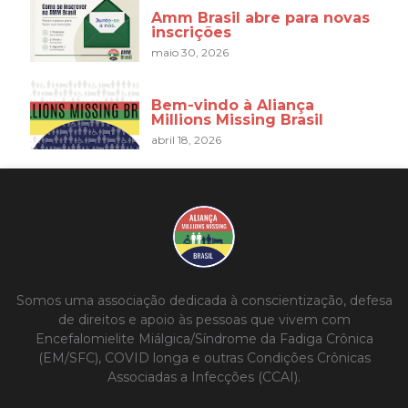
Amm Brasil abre para novas
inscrições
maio 30, 2026
Bem-vindo à Aliança
Millions Missing Brasil
abril 18, 2026
Somos uma associação dedicada à conscientização, defesa
de direitos e apoio às pessoas que vivem com
Encefalomielite Miálgica/Síndrome da Fadiga Crônica
(EM/SFC), COVID longa e outras Condições Crônicas
Associadas a Infecções (CCAI).