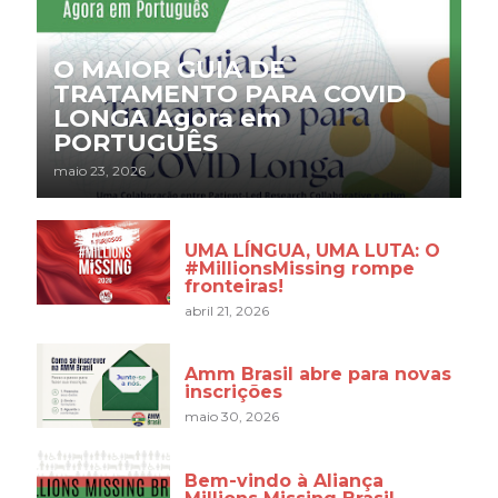
O MAIOR GUIA DE
TRATAMENTO PARA COVID
LONGA Agora em
PORTUGUÊS
maio 23, 2026
UMA LÍNGUA, UMA LUTA: O
#MillionsMissing rompe
fronteiras!
abril 21, 2026
Amm Brasil abre para novas
inscrições
maio 30, 2026
Bem-vindo à Aliança