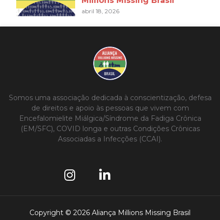
Millions Missing Brasil
abril 18, 2026
Somos uma associação dedicada à conscientização, defesa
de direitos e apoio às pessoas que vivem com
Encefalomielite Miálgica/Síndrome da Fadiga Crônica
(EM/SFC), COVID longa e outras Condições Crônicas
Associadas a Infecções (CCAI).
Copyright ©
2026
Aliança Millions Missing Brasil