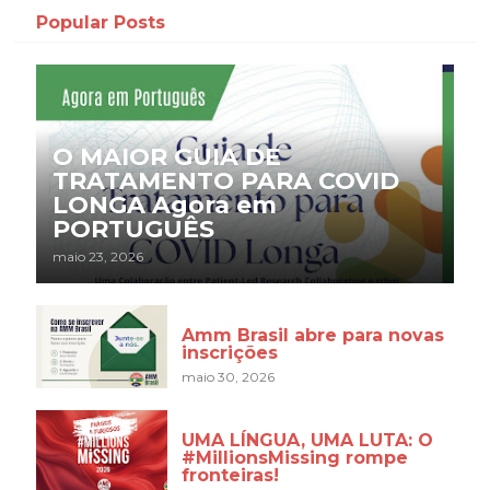
Popular Posts
O MAIOR GUIA DE
TRATAMENTO PARA COVID
LONGA Agora em
PORTUGUÊS
maio 23, 2026
Amm Brasil abre para novas
inscrições
maio 30, 2026
UMA LÍNGUA, UMA LUTA: O
#MillionsMissing rompe
fronteiras!