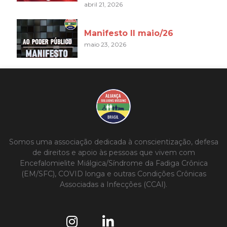
abril 21, 2026
Manifesto II maio/26
maio 23, 2026
Somos uma associação dedicada à conscientização, defesa
de direitos e apoio às pessoas que vivem com
Encefalomielite Miálgica/Síndrome da Fadiga Crônica
(EM/SFC), COVID longa e outras Condições Crônicas
Associadas a Infecções (CCAI).